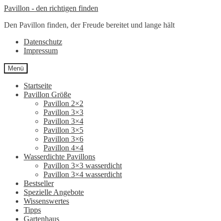
Zur
Zum
Pavillon - den richtigen finden
Navigation
Inhalt
Den Pavillon finden, der Freude bereitet und lange hält
springen
springen
Datenschutz
Impressum
Menü
Startseite
Pavillon Größe
Pavillon 2×2
Pavillon 3×3
Pavillon 3×4
Pavillon 3×5
Pavillon 3×6
Pavillon 4×4
Wasserdichte Pavillons
Pavillon 3×3 wasserdicht
Pavillon 3×4 wasserdicht
Bestseller
Spezielle Angebote
Wissenswertes
Tipps
Gartenhaus