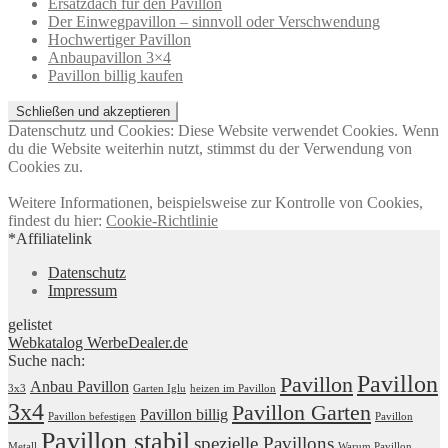
Ersatzdach für den Pavillon
Der Einwegpavillon – sinnvoll oder Verschwendung
Hochwertiger Pavillon
Anbaupavillon 3×4
Pavillon billig kaufen
Datenschutz und Cookies: Diese Website verwendet Cookies. Wenn
du die Website weiterhin nutzt, stimmst du der Verwendung von
Cookies zu.
Weitere Informationen, beispielsweise zur Kontrolle von Cookies,
findest du hier:
Cookie-Richtlinie
*Affiliatelink
Datenschutz
Impressum
gelistet
Webkatalog WerbeDealer.de
Suche nach:
Pavillon
Pavillon
Anbau Pavillon
3x3
Garten Iglu
heizen im Pavillon
3x4
Pavillon Garten
Pavillon billig
Pavillon befestigen
Pavillon
Pavillon stabil
spezielle Pavillons
Metall
Warum Pavillon