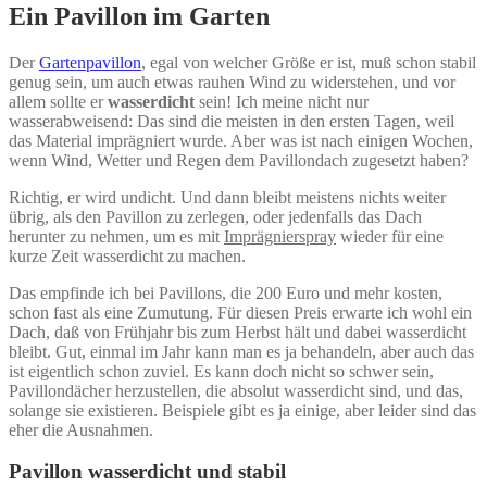
Ein Pavillon im Garten
Der
Gartenpavillon
, egal von welcher Größe er ist, muß schon stabil
genug sein, um auch etwas rauhen Wind zu widerstehen, und vor
allem sollte er
wasserdicht
sein! Ich meine nicht nur
wasserabweisend: Das sind die meisten in den ersten Tagen, weil
das Material imprägniert wurde. Aber was ist nach einigen Wochen,
wenn Wind, Wetter und Regen dem Pavillondach zugesetzt haben?
Richtig, er wird undicht. Und dann bleibt meistens nichts weiter
übrig, als den Pavillon zu zerlegen, oder jedenfalls das Dach
herunter zu nehmen, um es mit
Imprägnierspray
wieder für eine
kurze Zeit wasserdicht zu machen.
Das empfinde ich bei Pavillons, die 200 Euro und mehr kosten,
schon fast als eine Zumutung. Für diesen Preis erwarte ich wohl ein
Dach, daß von Frühjahr bis zum Herbst hält und dabei wasserdicht
bleibt. Gut, einmal im Jahr kann man es ja behandeln, aber auch das
ist eigentlich schon zuviel. Es kann doch nicht so schwer sein,
Pavillondächer herzustellen, die absolut wasserdicht sind, und das,
solange sie existieren. Beispiele gibt es ja einige, aber leider sind das
eher die Ausnahmen.
Pavillon wasserdicht und stabil