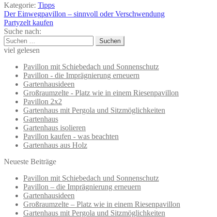
Kategorie:
Tipps
Beitragsnavigation
Vorheriger
Der Einwegpavillon – sinnvoll oder Verschwendung
Beitrag:
Nächster
Partyzelt kaufen
Beitrag:
Suche nach:
Suchen
nach:
viel gelesen
Pavillon mit Schiebedach und Sonnenschutz
Pavillon - die Imprägnierung erneuern
Gartenhausideen
Großraumzelte - Platz wie in einem Riesenpavillon
Pavillon 2x2
Gartenhaus mit Pergola und Sitzmöglichkeiten
Gartenhaus
Gartenhaus isolieren
Pavillon kaufen - was beachten
Gartenhaus aus Holz
Neueste Beiträge
Pavillon mit Schiebedach und Sonnenschutz
Pavillon – die Imprägnierung erneuern
Gartenhausideen
Großraumzelte – Platz wie in einem Riesenpavillon
Gartenhaus mit Pergola und Sitzmöglichkeiten