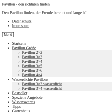
Zur
Zum
Pavillon - den richtigen finden
Navigation
Inhalt
Den Pavillon finden, der Freude bereitet und lange hält
springen
springen
Datenschutz
Impressum
Menü
Startseite
Pavillon Größe
Pavillon 2×2
Pavillon 3×3
Pavillon 3×4
Pavillon 3×5
Pavillon 3×6
Pavillon 4×4
Wasserdichte Pavillons
Pavillon 3×3 wasserdicht
Pavillon 3×4 wasserdicht
Bestseller
Spezielle Angebote
Wissenswertes
Tipps
Gartenhaus