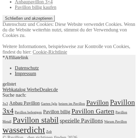
Anbaupavillon 3×4
Pavillon billig kaufen
Datenschutz und Cookies: Diese Website verwendet Cookies. Wenn
du die Website weiterhin nutzt, stimmst du der Verwendung von
Cookies zu.
Weitere Informationen, beispielsweise zur Kontrolle von Cookies,
findest du hier:
Cookie-Richtlinie
*Affiliatelink
Datenschutz
Impressum
gelistet
Webkatalog WerbeDealer.de
Suche nach:
Pavillon
Pavillon
Anbau Pavillon
3x3
Garten Iglu
heizen im Pavillon
3x4
Pavillon Garten
Pavillon billig
Pavillon befestigen
Pavillon
Pavillon stabil
spezielle Pavillons
Metall
Warum Pavillon
wasserdicht
Zelt
© Pavillon - den richtigen finden 2026