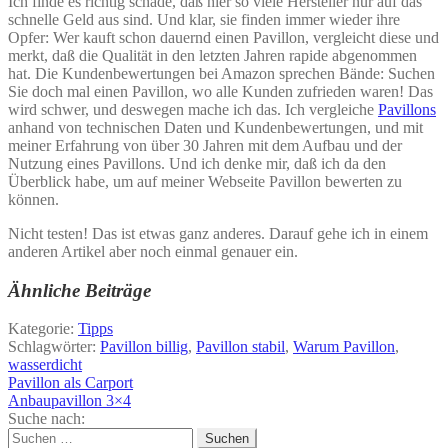
Ich finde es richtig schade, daß hier so viele Hersteller nur auf das
schnelle Geld aus sind. Und klar, sie finden immer wieder ihre
Opfer: Wer kauft schon dauernd einen Pavillon, vergleicht diese und
merkt, daß die Qualität in den letzten Jahren rapide abgenommen
hat. Die Kundenbewertungen bei Amazon sprechen Bände: Suchen
Sie doch mal einen Pavillon, wo alle Kunden zufrieden waren! Das
wird schwer, und deswegen mache ich das. Ich vergleiche
Pavillons
anhand von technischen Daten und Kundenbewertungen, und mit
meiner Erfahrung von über 30 Jahren mit dem Aufbau und der
Nutzung eines Pavillons. Und ich denke mir, daß ich da den
Überblick habe, um auf meiner Webseite Pavillon bewerten zu
können.
Nicht testen! Das ist etwas ganz anderes. Darauf gehe ich in einem
anderen Artikel aber noch einmal genauer ein.
Ähnliche Beiträge
Kategorie:
Tipps
Schlagwörter:
Pavillon billig
,
Pavillon stabil
,
Warum Pavillon
,
wasserdicht
Beitragsnavigation
Vorheriger
Pavillon als Carport
Beitrag:
Nächster
Anbaupavillon 3×4
Beitrag:
Suche nach:
Suchen