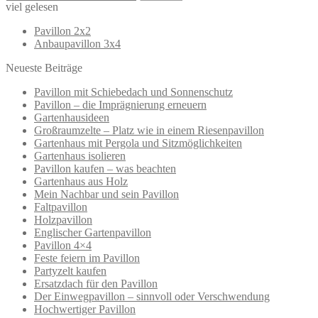
nach:
viel gelesen
Pavillon 2x2
Anbaupavillon 3x4
Neueste Beiträge
Pavillon mit Schiebedach und Sonnenschutz
Pavillon – die Imprägnierung erneuern
Gartenhausideen
Großraumzelte – Platz wie in einem Riesenpavillon
Gartenhaus mit Pergola und Sitzmöglichkeiten
Gartenhaus isolieren
Pavillon kaufen – was beachten
Gartenhaus aus Holz
Mein Nachbar und sein Pavillon
Faltpavillon
Holzpavillon
Englischer Gartenpavillon
Pavillon 4×4
Feste feiern im Pavillon
Partyzelt kaufen
Ersatzdach für den Pavillon
Der Einwegpavillon – sinnvoll oder Verschwendung
Hochwertiger Pavillon