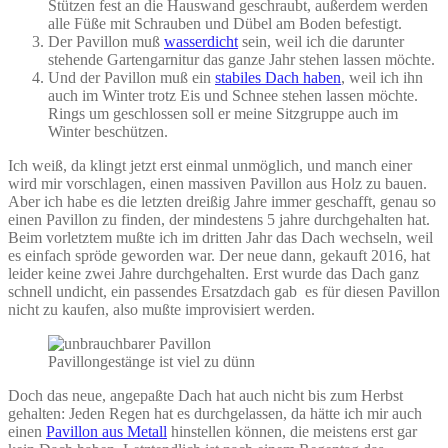
Stützen fest an die Hauswand geschraubt, außerdem werden
alle Füße mit Schrauben und Dübel am Boden befestigt.
Der Pavillon muß
wasserdicht
sein, weil ich die darunter
stehende Gartengarnitur das ganze Jahr stehen lassen möchte.
Und der Pavillon muß ein
stabiles Dach haben
, weil ich ihn
auch im Winter trotz Eis und Schnee stehen lassen möchte.
Rings um geschlossen soll er meine Sitzgruppe auch im
Winter beschützen.
Ich weiß, da klingt jetzt erst einmal unmöglich, und manch einer
wird mir vorschlagen, einen massiven Pavillon aus Holz zu bauen.
Aber ich habe es die letzten dreißig Jahre immer geschafft, genau so
einen Pavillon zu finden, der mindestens 5 jahre durchgehalten hat.
Beim vorletztem mußte ich im dritten Jahr das Dach wechseln, weil
es einfach spröde geworden war. Der neue dann, gekauft 2016, hat
leider keine zwei Jahre durchgehalten. Erst wurde das Dach ganz
schnell undicht, ein passendes Ersatzdach gab es für diesen Pavillon
nicht zu kaufen, also mußte improvisiert werden.
Pavillongestänge ist viel zu dünn
Doch das neue, angepaßte Dach hat auch nicht bis zum Herbst
gehalten: Jeden Regen hat es durchgelassen, da hätte ich mir auch
einen
Pavillon aus Metall
hinstellen können, die meistens erst gar