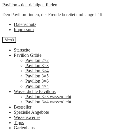
Zur
Zum
Pavillon - den richtigen finden
Navigation
Inhalt
Den Pavillon finden, der Freude bereitet und lange hält
springen
springen
Datenschutz
Impressum
Menü
Startseite
Pavillon Größe
Pavillon 2×2
Pavillon 3×3
Pavillon 3×4
Pavillon 3×5
Pavillon 3×6
Pavillon 4×4
Wasserdichte Pavillons
Pavillon 3×3 wasserdicht
Pavillon 3×4 wasserdicht
Bestseller
Spezielle Angebote
Wissenswertes
Tipps
Gartenhaus