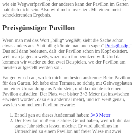
wie ein Wegwerfpavillon der anderen kann der Pavillon im Garten
natürlich nicht sein. Also wird mehr investiert: Mit einem meist
schockierenden Ergebnis.
Preisgünstiger Pavillon
Wenn man mal das Wort „billig“ wegläßt, sieht die Sache schon
etwas anders aus. Statt billig könnte man auch sagen“
Preisgünstig.
“
Das soll dann bedeuten, daß der Pavillon schon im Kopf existiert,
weil man ja genau weiß, wozu man ihn benutzen will. Und da
kommen wir wieder zu den zwei Beispielen, wo der Pavillon am
meisten aufgestellt werden soll.
Fangen wir da an, wo ich mich am besten auskenne: Beim Pavillon
für den Garten. Ich habe eine Terrasse, so richtig mit Gehwegplatten
und einer Umrandung aus Naturstein, und da möchte ich einen
Pavillon aufstellen. Der Platz war bisher 3×3 Meter (ist inzwischen
erweitert worden, dazu ein andermal mehr), und ich weiß genau,
was ich von meinem Pavillon erwarte:
Er soll gen au dieses Außenmaß haben:
3×3 Meter
Der Pavillon muß ein stabiles Gerüst haben, weil ich ihn das
ganze Jahr stehen lassen möchte. Er wird allerdings im
Unterschied zu einem Pavillon auf freier Wiese mit zwei