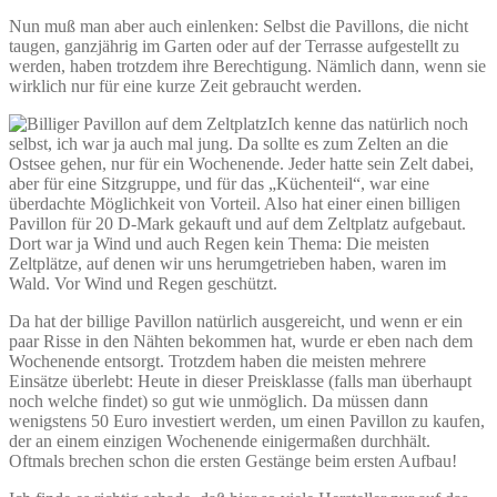
Nun muß man aber auch einlenken: Selbst die Pavillons, die nicht
taugen, ganzjährig im Garten oder auf der Terrasse aufgestellt zu
werden, haben trotzdem ihre Berechtigung. Nämlich dann, wenn sie
wirklich nur für eine kurze Zeit gebraucht werden.
Ich kenne das natürlich noch
selbst, ich war ja auch mal jung. Da sollte es zum Zelten an die
Ostsee gehen, nur für ein Wochenende. Jeder hatte sein Zelt dabei,
aber für eine Sitzgruppe, und für das „Küchenteil“, war eine
überdachte Möglichkeit von Vorteil. Also hat einer einen billigen
Pavillon für 20 D-Mark gekauft und auf dem Zeltplatz aufgebaut.
Dort war ja Wind und auch Regen kein Thema: Die meisten
Zeltplätze, auf denen wir uns herumgetrieben haben, waren im
Wald. Vor Wind und Regen geschützt.
Da hat der billige Pavillon natürlich ausgereicht, und wenn er ein
paar Risse in den Nähten bekommen hat, wurde er eben nach dem
Wochenende entsorgt. Trotzdem haben die meisten mehrere
Einsätze überlebt: Heute in dieser Preisklasse (falls man überhaupt
noch welche findet) so gut wie unmöglich. Da müssen dann
wenigstens 50 Euro investiert werden, um einen Pavillon zu kaufen,
der an einem einzigen Wochenende einigermaßen durchhält.
Oftmals brechen schon die ersten Gestänge beim ersten Aufbau!