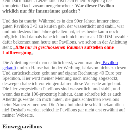
kein Dach haben. Letztendlich ist nach einem Regentag das
komplette Dach zusammengebrochen:
War dieser Pavillon
wirklich nur für Innenräume gedacht
?
Und das ist traurig: Während es in den 90er Jahren immer einen
guten Pavillon 3×3 zu kaufen gab, der wasserdicht und stabil, war
und mindestens fünf Jahre gehalten hat, ist es heute kaum noch
möglich. Und damals habe ich auch nicht mehr als 100 DM bezahlt:
dafür bekommt man heute nur Pavillons, wo schon in der Anleitung
steht: „
Bitte nur in geschlossenen Räumen
aufstellen ohne
Luftbewegung
„.
Die Anleitung sieht man natürlich erst, wenn man den
Pavillon
gekauft
und zu Hause hat, in der Werbung ist davon nichts zu lesen.
Und zurückschicken geht nur auf eigene Rechnung: 40 Euro per
Spedition. Hier wird meiner Meinung nach mächtig abgezockt,
deswegen habe ich vor einigen Jahren diese Webseite aufgebaut.
Die hier vorgestellten Pavillons sind wasserdicht und stabil, und
wenn das nicht 100-prozentig hinhaut, dann schreibe ich es auch.
Allerdings werde ich mich hüten, die ganz schlechten Pavillons
beim Namen zu nennen: Die Abmahnindustrie schläft bekanntlich
nie! Deshalb werden schlechte Pavillons gar nicht erst erwähnt auf
meiner Webseite.
Einwegpavillons