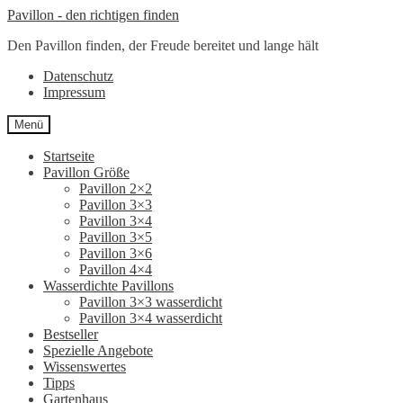
Zur
Zum
Pavillon - den richtigen finden
Navigation
Inhalt
Den Pavillon finden, der Freude bereitet und lange hält
springen
springen
Datenschutz
Impressum
Menü
Startseite
Pavillon Größe
Pavillon 2×2
Pavillon 3×3
Pavillon 3×4
Pavillon 3×5
Pavillon 3×6
Pavillon 4×4
Wasserdichte Pavillons
Pavillon 3×3 wasserdicht
Pavillon 3×4 wasserdicht
Bestseller
Spezielle Angebote
Wissenswertes
Tipps
Gartenhaus