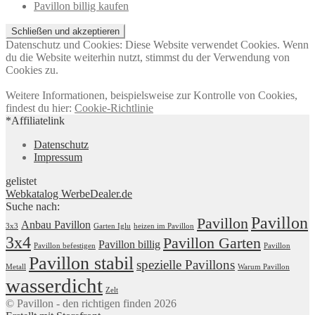
Pavillon billig kaufen
Datenschutz und Cookies: Diese Website verwendet Cookies. Wenn
du die Website weiterhin nutzt, stimmst du der Verwendung von
Cookies zu.
Weitere Informationen, beispielsweise zur Kontrolle von Cookies,
findest du hier:
Cookie-Richtlinie
*Affiliatelink
Datenschutz
Impressum
gelistet
Webkatalog WerbeDealer.de
Suche nach:
Pavillon
Pavillon
Anbau Pavillon
3x3
Garten Iglu
heizen im Pavillon
3x4
Pavillon Garten
Pavillon billig
Pavillon befestigen
Pavillon
Pavillon stabil
spezielle Pavillons
Metall
Warum Pavillon
wasserdicht
Zelt
© Pavillon - den richtigen finden 2026