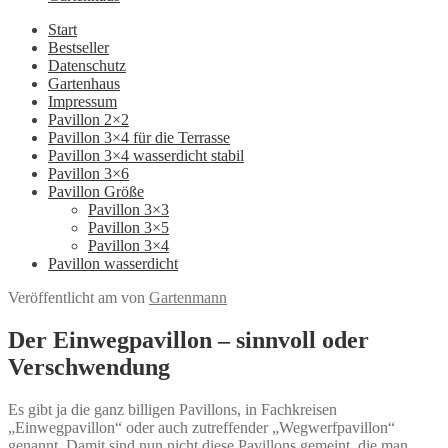
Start
Bestseller
Datenschutz
Gartenhaus
Impressum
Pavillon 2×2
Pavillon 3×4 für die Terrasse
Pavillon 3×4 wasserdicht stabil
Pavillon 3×6
Pavillon Größe
Pavillon 3×3
Pavillon 3×5
Pavillon 3×4
Pavillon wasserdicht
Veröffentlicht am
von
Gartenmann
Der Einwegpavillon – sinnvoll oder
Verschwendung
Es gibt ja die ganz billigen Pavillons, in Fachkreisen
„Einwegpavillon“ oder auch zutreffender „Wegwerfpavillon“
genannt. Damit sind nun nicht diese Pavillons gemeint, die man