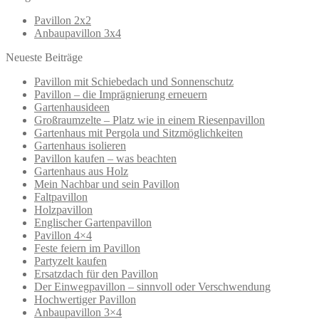
Pavillon 2x2
Anbaupavillon 3x4
Neueste Beiträge
Pavillon mit Schiebedach und Sonnenschutz
Pavillon – die Imprägnierung erneuern
Gartenhausideen
Großraumzelte – Platz wie in einem Riesenpavillon
Gartenhaus mit Pergola und Sitzmöglichkeiten
Gartenhaus isolieren
Pavillon kaufen – was beachten
Gartenhaus aus Holz
Mein Nachbar und sein Pavillon
Faltpavillon
Holzpavillon
Englischer Gartenpavillon
Pavillon 4×4
Feste feiern im Pavillon
Partyzelt kaufen
Ersatzdach für den Pavillon
Der Einwegpavillon – sinnvoll oder Verschwendung
Hochwertiger Pavillon
Anbaupavillon 3×4