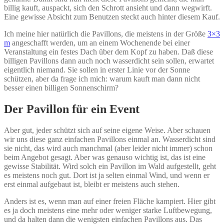
billig kauft, auspackt, sich den Schrott ansieht und dann wegwirft.
Eine gewisse Absicht zum Benutzen steckt auch hinter diesem Kauf.
Ich meine hier natürlich die Pavillons, die meistens in der Größe
3×3
m
angeschafft werden, um an einem Wochenende bei einer
Veranstaltung ein festes Dach über dem Kopf zu haben. Daß diese
billigen Pavillons dann auch noch wasserdicht sein sollen, erwartet
eigentlich niemand. Sie sollen in erster Linie vor der Sonne
schützen, aber da frage ich mich: warum kauft man dann nicht
besser einen billigen Sonnenschirm?
Der Pavillon für ein Event
Aber gut, jeder schützt sich auf seine eigene Weise. Aber schauen
wir uns diese ganz einfachen Pavillons einmal an. Wasserdicht sind
sie nicht, das wird auch manchmal (aber leider nicht immer) schon
beim Angebot gesagt. Aber was genauso wichtig ist, das ist eine
gewisse Stabilität. Wird solch ein Pavillon im Wald aufgestellt, geht
es meistens noch gut. Dort ist ja selten einmal Wind, und wenn er
erst einmal aufgebaut ist, bleibt er meistens auch stehen.
Anders ist es, wenn man auf einer freien Fläche kampiert. Hier gibt
es ja doch meistens eine mehr oder weniger starke Luftbewegung,
und da halten dann die wenigsten einfachen Pavillons aus. Das