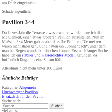
am Dach eingeknickt.
Schade eigentlich.
Pavillon 3×4
Da letztes Jahr die Terrasse etwas erweitert wurde, hatte ich die
Möglichkeit, einen etwas größeren Pavillon aufzustellen. Nun im
Maßstab 3×4 Meter gab es aber dasselbe Problem: Die meisten
waren nicht stabil genug und hatten ein „Sonnendach“, unter dem
man bei Regen wunderbar duschen konnte. Erst nach langer Suche
habe ich ein
stabiles und wasserdichtes Modell
gefunden, da
hoffentlich länger als eine Saison hält.
Allerdings nicht mehr unter 100 Euro!
Ähnliche Beiträge
Kategorie:
Allgemein
Beitragsnavigation
Vorheriger
Hochwertiger Pavillon
Beitrag:
Nächster
Ersatzdach für den Pavillon
Beitrag:
Suche nach:
Suchen
nach:
viel gelesen