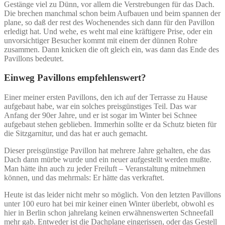
Gestänge viel zu Dünn, vor allem die Verstrebungen für das Dach.
Die brechen manchmal schon beim Aufbauen und beim spannen der
plane, so daß der rest des Wochenendes sich dann für den Pavillon
erledigt hat. Und wehe, es weht mal eine kräftigere Prise, oder ein
unvorsichtiger Besucher kommt mit einem der dünnen Rohre
zusammen. Dann knicken die oft gleich ein, was dann das Ende des
Pavillons bedeutet.
Einweg Pavillons empfehlenswert?
Einer meiner ersten Pavillons, den ich auf der Terrasse zu Hause
aufgebaut habe, war ein solches preisgünstiges Teil. Das war
Anfang der 90er Jahre, und er ist sogar im Winter bei Schnee
aufgebaut stehen geblieben. Immerhin sollte er da Schutz bieten für
die Sitzgarnitur, und das hat er auch gemacht.
Dieser preisgünstige Pavillon hat mehrere Jahre gehalten, ehe das
Dach dann mürbe wurde und ein neuer aufgestellt werden mußte.
Man hätte ihn auch zu jeder Freiluft – Veranstaltung mitnehmen
können, und das mehrmals: Er hätte das verkraftet.
Heute ist das leider nicht mehr so möglich. Von den letzten Pavillons
unter 100 euro hat bei mir keiner einen Winter überlebt, obwohl es
hier in Berlin schon jahrelang keinen erwähnenswerten Schneefall
mehr gab. Entweder ist die Dachplane eingerissen, oder das Gestell